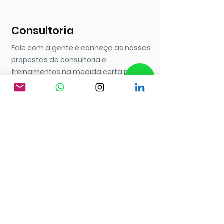
Consultoria
Fale com a gente e conheça as nossas
propostas de consultoria e
treinamentos na medida certa para
sua empresa. Tenha retorno rápido do
seu investimento, otimizando a curva
de aprendizagem da sua equipe e
implementando uma solução que
trará resultados.
FALE COM A GENTE